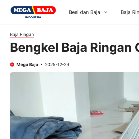
Skip
to
Besi dan Baja
Baja Ri
content
Baja Ringan
Bengkel Baja Ringan 
Mega Baja
2025-12-29