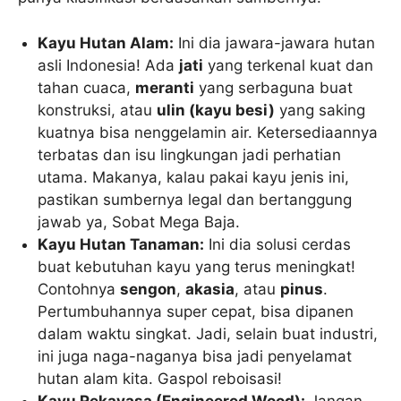
Kayu Hutan Alam:
Ini dia jawara-jawara hutan
asli Indonesia! Ada
jati
yang terkenal kuat dan
tahan cuaca,
meranti
yang serbaguna buat
konstruksi, atau
ulin (kayu besi)
yang saking
kuatnya bisa nenggelamin air. Ketersediaannya
terbatas dan isu lingkungan jadi perhatian
utama. Makanya, kalau pakai kayu jenis ini,
pastikan sumbernya legal dan bertanggung
jawab ya, Sobat Mega Baja.
Kayu Hutan Tanaman:
Ini dia solusi cerdas
buat kebutuhan kayu yang terus meningkat!
Contohnya
sengon
,
akasia
, atau
pinus
.
Pertumbuhannya super cepat, bisa dipanen
dalam waktu singkat. Jadi, selain buat industri,
ini juga naga-naganya bisa jadi penyelamat
hutan alam kita. Gaspol reboisasi!
Kayu Rekayasa (Engineered Wood):
Jangan