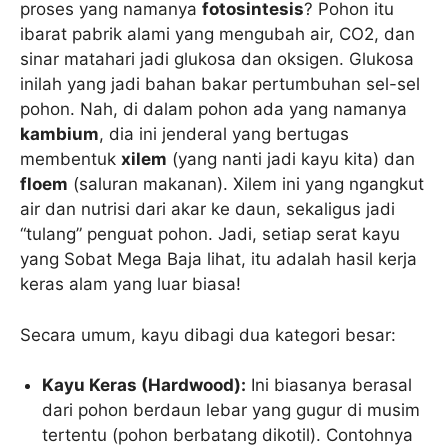
proses yang namanya
fotosintesis
? Pohon itu
ibarat pabrik alami yang mengubah air, CO2, dan
sinar matahari jadi glukosa dan oksigen. Glukosa
inilah yang jadi bahan bakar pertumbuhan sel-sel
pohon. Nah, di dalam pohon ada yang namanya
kambium
, dia ini jenderal yang bertugas
membentuk
xilem
(yang nanti jadi kayu kita) dan
floem
(saluran makanan). Xilem ini yang ngangkut
air dan nutrisi dari akar ke daun, sekaligus jadi
“tulang” penguat pohon. Jadi, setiap serat kayu
yang Sobat Mega Baja lihat, itu adalah hasil kerja
keras alam yang luar biasa!
Secara umum, kayu dibagi dua kategori besar:
Kayu Keras (Hardwood):
Ini biasanya berasal
dari pohon berdaun lebar yang gugur di musim
tertentu (pohon berbatang dikotil). Contohnya