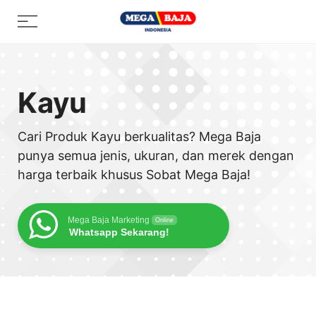
Skip
Menu
to
content
Kayu
Cari Produk Kayu berkualitas? Mega Baja
punya semua jenis, ukuran, dan merek dengan
harga terbaik khusus Sobat Mega Baja!
Mega Baja Marketing
Online
Whatsapp Sekarang!