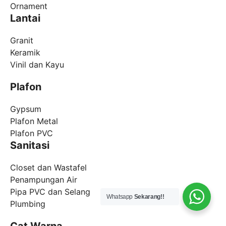
Ornament
Lantai
Granit
Keramik
Vinil dan Kayu
Plafon
Gypsum
Plafon Metal
Plafon PVC
Sanitasi
Closet dan Wastafel
Penampungan Air
Pipa PVC dan Selang
Whatsapp
Sekarang!!
Plumbing
Cat Warna