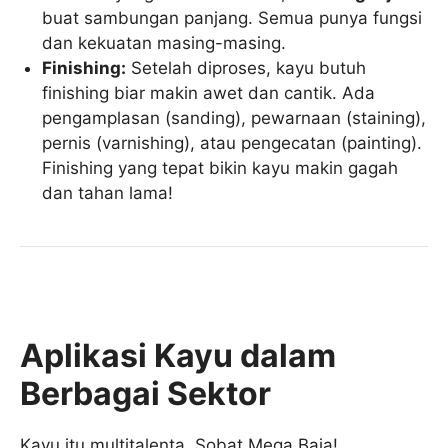
buat sambungan panjang. Semua punya fungsi
dan kekuatan masing-masing.
Finishing:
Setelah diproses, kayu butuh
finishing biar makin awet dan cantik. Ada
pengamplasan (sanding), pewarnaan (staining),
pernis (varnishing), atau pengecatan (painting).
Finishing yang tepat bikin kayu makin gagah
dan tahan lama!
Aplikasi Kayu dalam
Berbagai Sektor
Kayu itu multitalenta, Sobat Mega Baja!