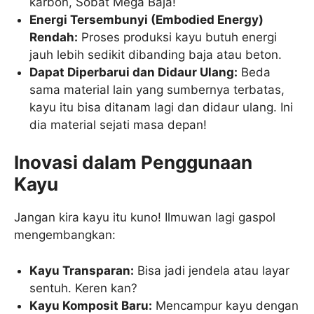
karbon, Sobat Mega Baja!
Energi Tersembunyi (Embodied Energy)
Rendah:
Proses produksi kayu butuh energi
jauh lebih sedikit dibanding baja atau beton.
Dapat Diperbarui dan Didaur Ulang:
Beda
sama material lain yang sumbernya terbatas,
kayu itu bisa ditanam lagi dan didaur ulang. Ini
dia material sejati masa depan!
Inovasi dalam Penggunaan
Kayu
Jangan kira kayu itu kuno! Ilmuwan lagi gaspol
mengembangkan:
Kayu Transparan:
Bisa jadi jendela atau layar
sentuh. Keren kan?
Kayu Komposit Baru:
Mencampur kayu dengan