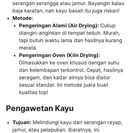
serangan serangga atau jamur. Bayangin kalau
baja karatan, nah kayu basah itu juga riskan!
Metode:
Pengeringan Alami (Air Drying):
Cukup
diangin-anginkan di tempat teduh. Murah,
tapi butuh waktu lama dan hasilnya kurang
merata.
Pengeringan Oven (Kiln Drying):
Dimasukkan ke oven khusus dengan suhu
dan kelembapan terkontrol. Cepat, hasilnya
seragam, dan kadar airnya bisa diatur
sesuai standar. Ini metode juara buat
kualitas top!
Pengawetan Kayu
Tujuan:
Melindungi kayu dari serangan rayap,
jamur, atau pelapukan. Ibaratnya, ini