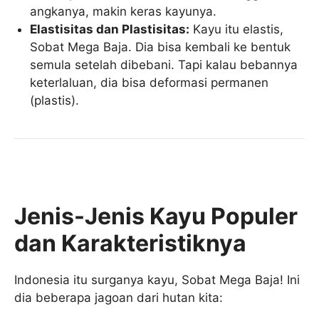
angkanya, makin keras kayunya.
Elastisitas dan Plastisitas:
Kayu itu elastis,
Sobat Mega Baja. Dia bisa kembali ke bentuk
semula setelah dibebani. Tapi kalau bebannya
keterlaluan, dia bisa deformasi permanen
(plastis).
Jenis-Jenis Kayu Populer
dan Karakteristiknya
Indonesia itu surganya kayu, Sobat Mega Baja! Ini
dia beberapa jagoan dari hutan kita: