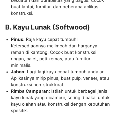
kekuatan dan durabilitas yang bagus. Cocok
buat lantai, furnitur, dan beberapa aplikasi
konstruksi.
B. Kayu Lunak (Softwood)
Pinus:
Raja kayu cepat tumbuh!
Ketersediaannya melimpah dan harganya
ramah di kantong. Cocok buat konstruksi
ringan, palet, peti kemas, atau furnitur
minimalis.
Jabon:
Lagi-lagi kayu cepat tumbuh andalan.
Aplikasinya mirip pinus, buat pulp, veneer, atau
konstruksi non-struktural.
Rimba Campuran:
Istilah untuk berbagai jenis
kayu lunak yang dicampur, sering dipakai untuk
kayu olahan atau konstruksi dengan kebutuhan
spesifik.