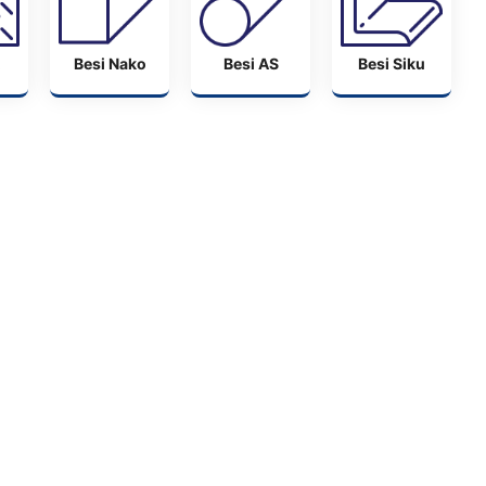
Besi Nako
Besi AS
Besi Siku