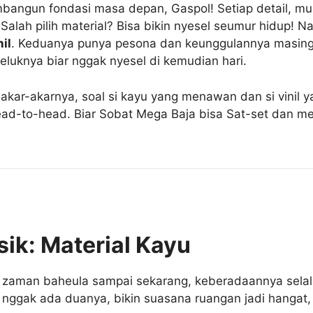
bangun fondasi masa depan, Gaspol! Setiap detail, mulai
alah pilih material? Bisa bikin nyesel seumur hidup! N
nil
. Keduanya punya pesona dan keunggulannya masing-
beluknya biar nggak nyesel di kemudian hari.
 akar-akarnya, soal si kayu yang menawan dan si vinil ya
ead-to-head. Biar Sobat Mega Baja bisa Sat-set dan me
ik: Material Kayu
ri zaman baheula sampai sekarang, keberadaannya selal
g nggak ada duanya, bikin suasana ruangan jadi hangat