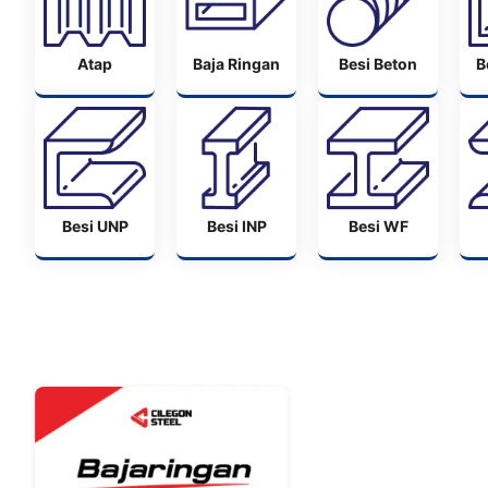
Atap
Baja Ringan
Besi Beton
B
Besi UNP
Besi INP
Besi WF