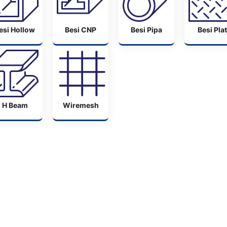
esi Hollow
Besi CNP
Besi Pipa
Besi Plat
H Beam
Wiremesh