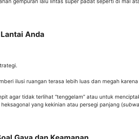
an gempuran lalu lintas super padat seperti di mal at
i Lantai Anda
rategi.
beri ilusi ruangan terasa lebih luas dan megah karena 
t agar tidak terlihat “tenggelam” atau untuk mencipta
eksagonal yang kekinian atau persegi panjang (
subway
 Soal Gaya dan Keamanan