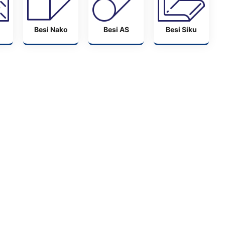
Besi Nako
Besi AS
Besi Siku