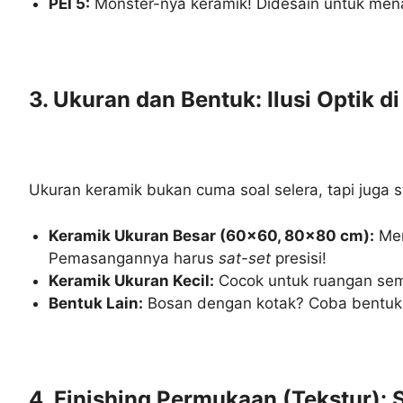
PEI 5:
Monster-nya keramik! Didesain untuk menah
3. Ukuran dan Bentuk: Ilusi Optik d
Ukuran keramik bukan cuma soal selera, tapi juga st
Keramik Ukuran Besar (60×60, 80×80 cm):
Mem
Pemasangannya harus
sat-set
presisi!
Keramik Ukuran Kecil:
Cocok untuk ruangan sempi
Bentuk Lain:
Bosan dengan kotak? Coba bentuk h
4. Finishing Permukaan (Tekstur):