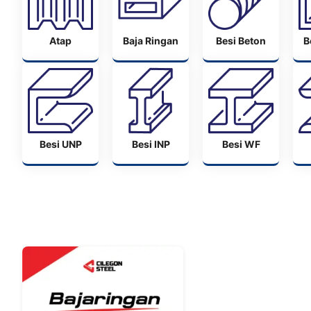
Atap
Baja Ringan
Besi Beton
B
Besi UNP
Besi INP
Besi WF