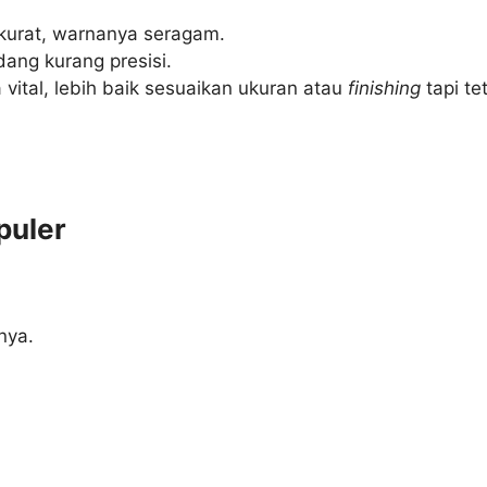
 akurat, warnanya seragam.
dang kurang presisi.
vital, lebih baik sesuaikan ukuran atau
finishing
tapi te
puler
nya.