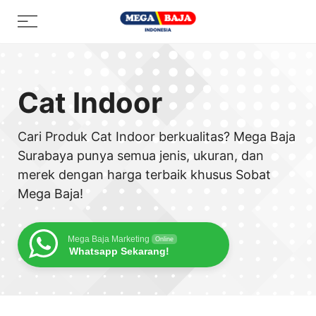
Skip
Menu
to
content
Cat Indoor
Cari Produk Cat Indoor berkualitas? Mega Baja
Surabaya punya semua jenis, ukuran, dan
merek dengan harga terbaik khusus Sobat
Mega Baja!
Mega Baja Marketing
Online
Whatsapp Sekarang!