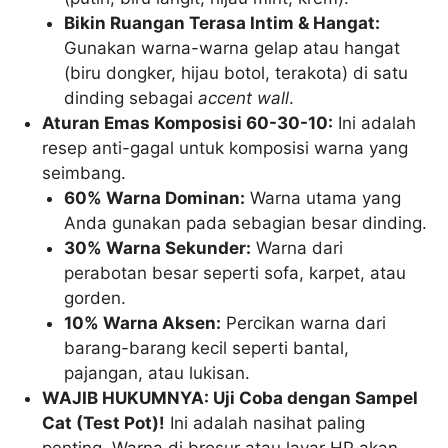
Bikin Ruangan Terasa Intim & Hangat:
Gunakan warna-warna gelap atau hangat
(biru dongker, hijau botol, terakota) di satu
dinding sebagai
accent wall
.
Aturan Emas Komposisi 60-30-10:
Ini adalah
resep anti-gagal untuk komposisi warna yang
seimbang.
60% Warna Dominan:
Warna utama yang
Anda gunakan pada sebagian besar dinding.
30% Warna Sekunder:
Warna dari
perabotan besar seperti sofa, karpet, atau
gorden.
10% Warna Aksen:
Percikan warna dari
barang-barang kecil seperti bantal,
pajangan, atau lukisan.
WAJIB HUKUMNYA: Uji Coba dengan Sampel
Cat (Test Pot)!
Ini adalah nasihat paling
penting. Warna di brosur atau layar HP akan