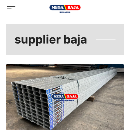
Skip
Menu
to
content
supplier baja