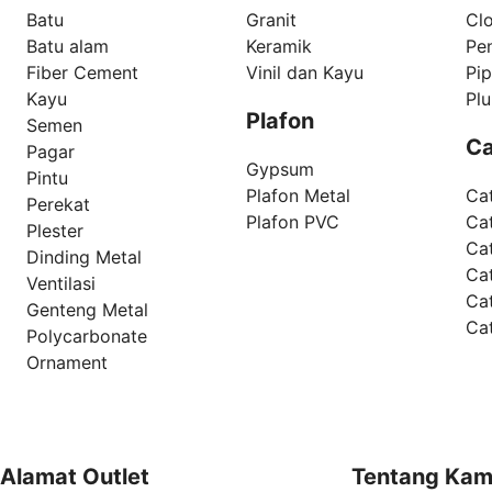
Batu
Granit
Clo
Batu alam
Keramik
Pe
Fiber Cement
Vinil dan Kayu
Pi
Kayu
Pl
Plafon
Semen
Ca
Pagar
Gypsum
Pintu
Plafon Metal
Ca
Perekat
Plafon PVC
Cat
Plester
Ca
Dinding Metal
Ca
Ventilasi
Ca
Genteng Metal
Ca
Polycarbonate
Ornament
Alamat Outlet
Tentang Kam