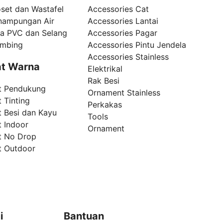
set dan Wastafel
Accessories Cat
nampungan Air
Accessories Lantai
pa PVC dan Selang
Accessories Pagar
umbing
Accessories Pintu Jendela
Accessories Stainless
t Warna
Elektrikal
Rak Besi
t Pendukung
Ornament Stainless
 Tinting
Perkakas
t Besi dan Kayu
Tools
t Indoor
Ornament
t No Drop
t Outdoor
i
Bantuan